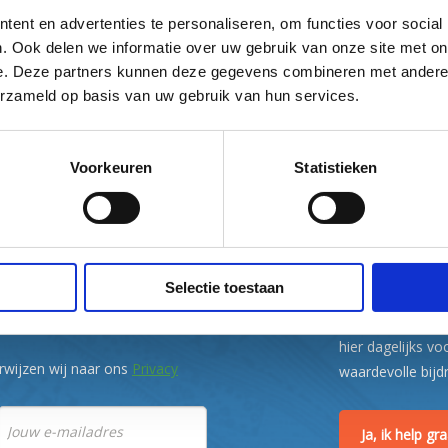
ent en advertenties te personaliseren, om functies voor social
. Ook delen we informatie over uw gebruik van onze site met on
e. Deze partners kunnen deze gegevens combineren met andere i
erzameld op basis van uw gebruik van hun services.
Voorkeuren
Statistieken
Donateur
fietstips in je
Help mee
Een goed recreati
Selectie toestaan
Of het nou om ee
r gratis het laatste Nederland
in Nederland een
ilbox.
hier dagelijks vo
rwijzen wij naar ons
Privacy
waardevolle bijd
Ja, ik help g