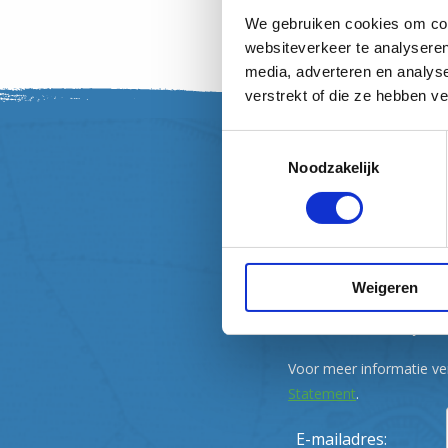
Start exploring!
We gebruiken cookies om cont
websiteverkeer te analyseren
media, adverteren en analys
verstrekt of die ze hebben v
Toestemmingsselectie
Noodzakelijk
Nieuwsbrief
Inspiratie en 
mailbox
Weigeren
Ontvang zes keer per jaa
Fietsland nieuws in je ma
Voor meer informatie ve
Statement
.
E-mailadres: