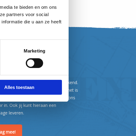
 media te bieden en om ons
ze partners voor social
nformatie die u aan ze heeft
Marketing
, word vriend!
ef fietsland zijn is niet vanzelfsprekend.
Alles toestaan
n dagtocht of fietsvakantie gaat, het is
 fantastische belevenis. Wij zetten ons
or in. Ook jij kunt hieraan een
rage leveren.
raag mee!