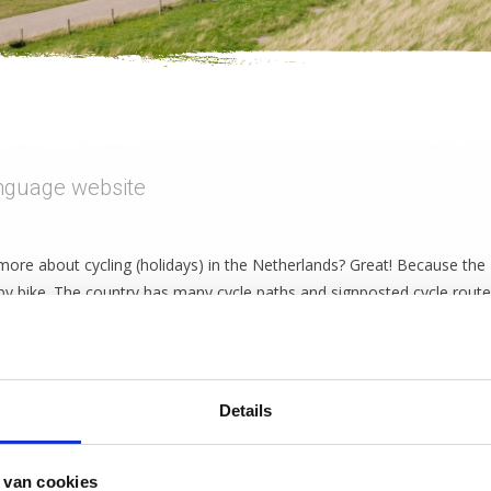
anguage website
more about cycling (holidays) in the Netherlands? Great! Because t
he 
by bike. The country has many cycle paths and signposted cycle routes
there is lots to see and do along the way. So come visit the Netherlan
matic translate option. So al the content is available for you. Choose
flag icon.
Details
d!
 van cookies