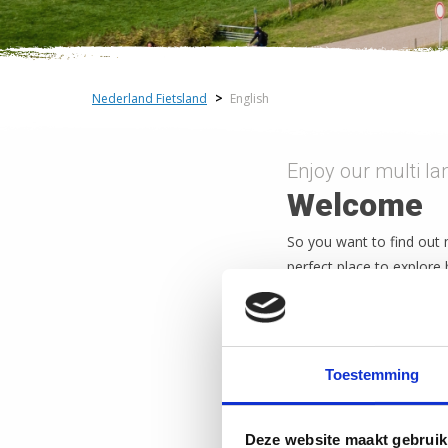
Nederland Fietsland
>
English
Enjoy our multi l
Welcome
So you want to find out 
perfect place to explore 
distances are short and 
This website has an auto
choice by clicking on the 
Toestemming
We hope you get inspire
Deze website maakt gebruik