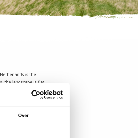
Netherlands is the
, the landscape is flat,
ds and get on a bike!
 the language of your
Over